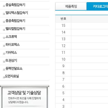
LM부싱
2극모
윔감속
병원용
터
모
터
류
기
후아록
토크모
스크류
번호
터
잭
후드마
터
)
15
스터
스피드
하이포
콘트롤
맥스
14
모터
)
13
기어박
스피드
스
12
콘트롤
러
EL권상
11
기
10
헬리크
로스감
동력전
9
속기
달요소
8
도면자
7
료실
6
5
4
3