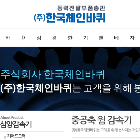
하
D
삼
경
한
기
핸
베
자
이
K
양
창
국
어
들
어
동
저압모
형식표
기어드
경하중
표준형
기어
핸들/손
베어링
빅이어
터
기법
모터
용
체인
잡이류
카프링
LM가이
주식회사 한국체인바퀴
젠
M(
감
캐
체
/
/
링
화
서보모
인덕션
중실축
중하중
콘베어
드
터
모터
윔감속
용
체인
(주)한국체인바퀴
는 고객을 위해 
스피드
기
고압모
리버서
고하중
가이드
(
소
속
스
인
카
손
시
터
블모터
멀티맥
용
SERO
스윔감
브레이
다용도
속기
볼스크
효
크모터
형
기
터
용
프
잡
스
류
중공축
클러치
피아노
윔감속
천복스
브레이
용
기
성
모
링
이
템
크류
크모터
완충용
헬리컬